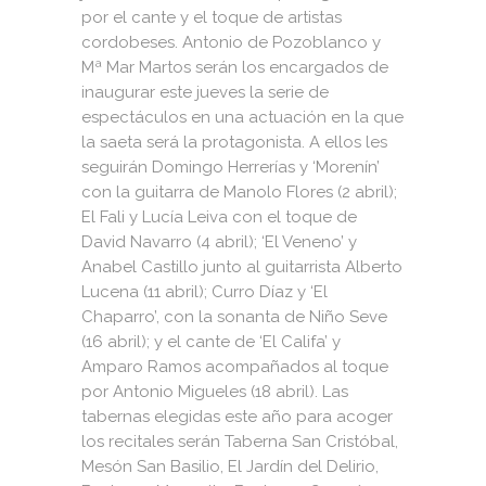
por el cante y el toque de artistas
cordobeses. Antonio de Pozoblanco y
Mª Mar Martos serán los encargados de
inaugurar este jueves la serie de
espectáculos en una actuación en la que
la saeta será la protagonista. A ellos les
seguirán Domingo Herrerías y ‘Morenín’
con la guitarra de Manolo Flores (2 abril);
El Fali y Lucía Leiva con el toque de
David Navarro (4 abril); ‘El Veneno’ y
Anabel Castillo junto al guitarrista Alberto
Lucena (11 abril); Curro Díaz y ‘El
Chaparro’, con la sonanta de Niño Seve
(16 abril); y el cante de ‘El Califa’ y
Amparo Ramos acompañados al toque
por Antonio Migueles (18 abril). Las
tabernas elegidas este año para acoger
los recitales serán Taberna San Cristóbal,
Mesón San Basilio, El Jardín del Delirio,