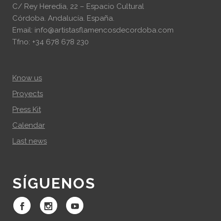
C/ Rey Heredia, 22 – Espacio Cultural
Córdoba. Andalucía. España.
Email: info@artistasflamencosdecordoba.com
Tfno: +34 678 678 230
Know us
Proyects
Press Kit
Calendar
Last news
SÍGUENOS