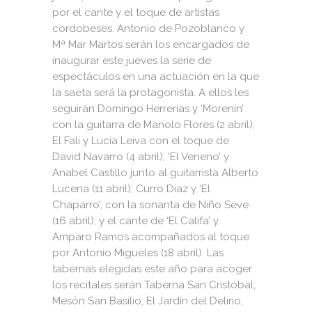
por el cante y el toque de artistas
cordobeses. Antonio de Pozoblanco y
Mª Mar Martos serán los encargados de
inaugurar este jueves la serie de
espectáculos en una actuación en la que
la saeta será la protagonista. A ellos les
seguirán Domingo Herrerías y ‘Morenín’
con la guitarra de Manolo Flores (2 abril);
El Fali y Lucía Leiva con el toque de
David Navarro (4 abril); ‘El Veneno’ y
Anabel Castillo junto al guitarrista Alberto
Lucena (11 abril); Curro Díaz y ‘El
Chaparro’, con la sonanta de Niño Seve
(16 abril); y el cante de ‘El Califa’ y
Amparo Ramos acompañados al toque
por Antonio Migueles (18 abril). Las
tabernas elegidas este año para acoger
los recitales serán Taberna San Cristóbal,
Mesón San Basilio, El Jardín del Delirio,