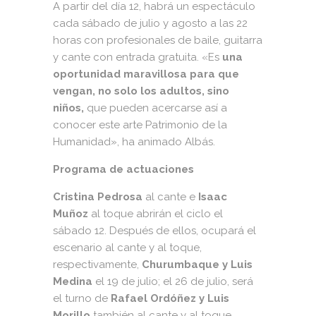
A partir del día 12, habrá un espectáculo
cada sábado de julio y agosto a las 22
horas con profesionales de baile, guitarra
y cante con entrada gratuita. «Es
una
oportunidad maravillosa para que
vengan, no solo los adultos, sino
niños,
que pueden acercarse así a
conocer este arte Patrimonio de la
Humanidad», ha animado Albás.
Programa de actuaciones
Cristina Pedrosa
al cante e
Isaac
Muñoz
al toque abrirán el ciclo el
sábado 12. Después de ellos, ocupará el
escenario al cante y al toque,
respectivamente,
Churumbaque y Luis
Medina
el 19 de julio; el 26 de julio, será
el turno de
Rafael Ordóñez y Luis
Morillo
también al cante y al toque,